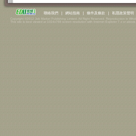
聯絡我們
|
網站指南
|
條件及條款
|
私隱政策聲明
Copyright ©2012 Job Market Publishing Limited. All Right Reserved. Reproduction in Whol
This site is best viewed at 1024x768 screen resolution with Internet Explorer 7.x or above