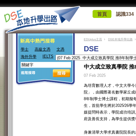
首頁
認識334
EDUplus主頁
DSE本地升學出路
DSE
學士
高級文憑
文憑
IELTS
海外升學
中大成立致真學院 推
07 Feb 2025
為培育數理人才，中文大學今
院」，由國際著名數學家丘成
8年制學士博士課程，初期擬每
生，首批學生將於2025∕26
媒提問時表示，學院成功培訓
府及善長支持，為學生提供獎
身兼清華大學求真書院院長的