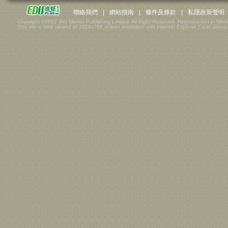
聯絡我們
|
網站指南
|
條件及條款
|
私隱政策聲明
Copyright ©2012 Job Market Publishing Limited. All Right Reserved. Reproduction in Whol
This site is best viewed at 1024x768 screen resolution with Internet Explorer 7.x or above