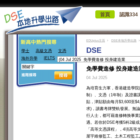
首頁
認識334
EDUplus主頁
DSE本地升學出路
DSE
學士
高級文憑
文憑
IELTS
海外升學
免學費進修 投身建造
04 Jul 2025
為培育生力軍，香港建造學院
制）、文憑（1年制）及證書
貼，津貼額由每月$3,600至$
求)，讀書考牌雙軌發展。無論
行人士，都可藉進修轉換事業
遇。若你於DSE考獲5科2級
「高等文憑課程」，4項高等
屋宇維修監工、土木工程監工