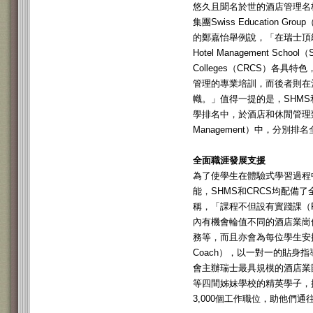
悠久且聞名於世的酒店管理名
集團Swiss Education 
的鄭嘉怡舉例說，「在瑞士頂級
Hotel Management School
Colleges（CRCS）各
管理的專業培訓，而後者則在
幟。」值得一提的是，SHMS
學排名中，於酒店和休閒管理類別（Hos
Management）中，分別排
全面職涯發展支援
為了使學生在體驗式學習過程
能，SHMS和CRCS均配備
稱，「課程不但設有實踐課（Prac
內有機會輪值不同的酒店業崗
務等，而且亦會為每位學生安排
Coach），以一對一的貼身
會主辦瑞士最具規模的酒店業國
等四間姊妹學校的精英學子，
3,000個工作職位，助他們