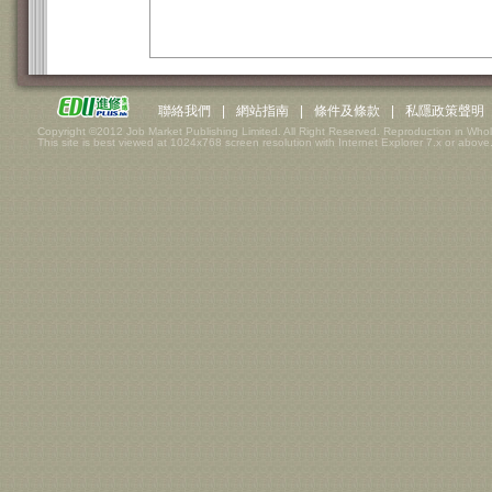
聯絡我們
|
網站指南
|
條件及條款
|
私隱政策聲明
Copyright ©2012 Job Market Publishing Limited. All Right Reserved. Reproduction in Whol
This site is best viewed at 1024x768 screen resolution with Internet Explorer 7.x or above