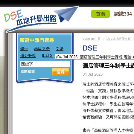
首頁
認識334
EDUplus主頁
DSE本地升學出路
DSE
學士
高級文憑
文憑
IELTS
海外升學
酒店管理三年制學士課
04 Jul 2025
瑞士的酒店管理教育之所以享
「理論＋實踐」雙軌教學模式
於本地四年制大學課程僅設6
制學士課程中，學生在首兩年
海外帶薪實習機會，實習地點
積實戰經驗，又可開拓國際視
素有「高級酒店管理人才搖籃