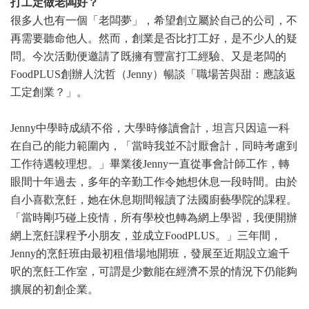
打工定做老闆好？
很多人也有一個「老闆夢」，希望創立屬於自己的公司，不
再需要聽命他人。然而，創業是否比打工好，是不少人的疑
問。今次活動便邀請了既擁有豐富打工經驗、又是老闆的
FoodPLUS創辦人沈哲（Jenny）暢談「職場苦與甜：應該返
工定創業？」。
Jenny中學時成績不俗，大學時修讀會計，坦言只因這一科
在自己的能力範圍內，「當時我並不討厭會計，同時考慮到
工作待遇較理想。」畢業後Jenny一直從事會計師工作，轉
眼間十年過去，多年的辛勤工作令她想休息一段時間。由於
自小喜歡烹飪，她在休息期間報讀了法國廚藝學院的課程。
「當時剛巧碰上疫情，所有學校也轉為網上學習，我便開辦
網上烹飪課程予小朋友，並成立FoodPLUS。」三年間，
Jenny的烹飪班由最初租借場地開班，發展至近期設立逾千
呎的烹飪工作室，可謂是少數能在經濟不景的情況下仍能夠
擴展的初創企業。