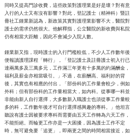
同時又提高門診收費，這些政策對護理業是好是壞？對有意
入行的人士又有沒有影響？對此，登記護士（精神科）暨註
冊社工鍾業新認為，新政策其實對護理業影響不大，醫院對
護士的需求仍然很大。他解釋指，公立醫院的新收費與私院
仍有相當大距離，因此不會減少入院人數。
鍾業新又指，現時護士的入行門檻較低，不少人工作數年後
便報讀護理課程「轉行」，「登記護士及註冊護士初入行已
達兩萬多及三萬多元，工作滿三年更有十多萬的約滿酬金，
福利及薪金亦相當吸引。」不過，在薪酬高、福利好的背
後，其實也有相應的付出，「部份科的工作量會較少，例如
外科；但有部份科的工作量相當大，如內科。從事哪一科並
非能由新人自行選擇，大多數新入職護士也須從事工作量較
多的科，工作數年後才可自行選擇感興趣的專科。」他坦言
聽說有護士因被要求專科而需要由五天工作轉為六天工作，
不能拒絕。而輪更工作亦是一大困擾，因為護士工作不定
時，無可避免要「追更」，即兩更之間的時間相當接近，如