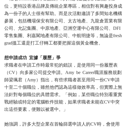
位，更特設香港品牌及傳統企業專區，相信對有興趣投身成
為一份子的人士很有幫助。而是次活動邀請了多間知名機構
參展，包括機場保安有限公司、太古地產、九龍倉置業有限
公司、允記集團、中原地產、亞洲空運中心有限公司、DFI
零售集團、利嘉閣地產有限公司、中航明捷等，無論是fresh
grad搵工還是打工仔轉工都要把握這個黃金機會。
想申請成功 宜據「履歷」爭
求職者在申請工作時最常犯的錯誤，是使用同一份履歷表
（CV）向多家公司提交申請。Amy be Career職涯服務規劃
師梁珮君（Amy）指出，有些求職者甚至用同一份CV申請
十至二十個職位，雖然他們認為這樣做效率高，但實際上無
法針對每個職位的具體需求。「例如，某些職位特別看重實
戰經驗或特定的電腦軟件技能，如果求職者未能在CV中突
出這些要素，便難以被選中。」
她強調，許多大型企業在首輪篩選申請人的CV時，會使用