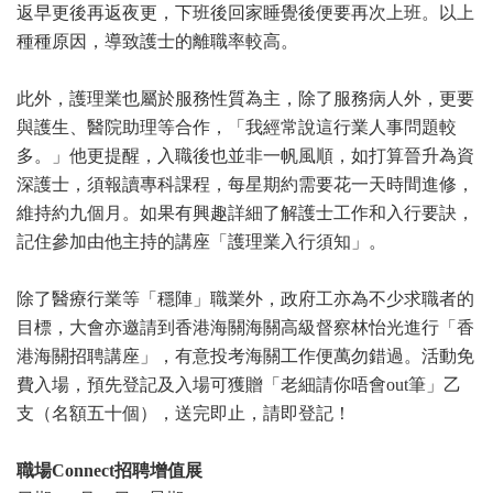
返早更後再返夜更，下班後回家睡覺後便要再次上班。以上
種種原因，導致護士的離職率較高。
此外，護理業也屬於服務性質為主，除了服務病人外，更要
與護生、醫院助理等合作，「我經常說這行業人事問題較
多。」他更提醒，入職後也並非一帆風順，如打算晉升為資
深護士，須報讀專科課程，每星期約需要花一天時間進修，
維持約九個月。如果有興趣詳細了解護士工作和入行要訣，
記住參加由他主持的講座「護理業入行須知」。
除了醫療行業等「穩陣」職業外，政府工亦為不少求職者的
目標，大會亦邀請到香港海關海關高級督察林怡光進行「香
港海關招聘講座」，有意投考海關工作便萬勿錯過。活動免
費入場，預先登記及入場可獲贈「老細請你唔會out筆」乙
支（名額五十個），送完即止，請即登記！
職場Connect招聘增值展