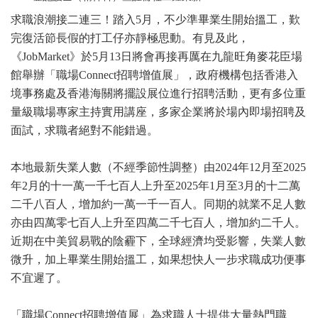
求職浪潮接二連三！踏入5月，不少準畢業生開始搵工，歎
完復活節長假的打工仔亦靜極思動。有見及此，
《JobMarket》於5月13日將會再接再厲在九龍旺角麥花臣場
館舉辦「職場Connect招聘增值展」，政府機構包括香港入
境事務處及香港海關將擺設展位進行招聘活動，更有多位重
量級職場專家主持實用講座，多家企業將於場內即場招聘及
面試，求職者絕對不能錯過。
本地最新失業人數（不經季節性調整）由2024年12月至2025
年2月的十一萬一千七百人上升至2025年1月至3月的十二萬
二千八百人，增加約一萬一千一百人。同期的就業不足人數
亦由四萬零七百人上升至四萬二千七百人，增加約二千人。
近期在中美貿易戰的陰霾下，全球經濟均受影響，失業人數
微升，加上畢業生開始搵工，如果想快人一步求職成功便事
不宜遲了。
「職場Connect招聘增值展」為求職人士提供大量熱門職