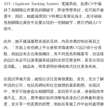
ATS（Applicant Tracking System）電腦系統。如果CV中漏
掉了相關職位所重視的關鍵字，即使學歷再好，也可能不被
選中。因此，她建議撰寫CV時應以客製化為主，並仔細檢
視相關職位廣告中反覆出現的一些關鍵字，將它們納入CV
當中。
此外，她不建議履歷表過於花俏，內容亦應控制在兩頁之
內。「市面上有些網上平台會幫求職者將CV設計得十分美
觀，例如設有左右兩個欄目，有不同底色和圖案等，但這樣
的設計未必可以讓電腦系統讀到全部完整資料，甚至出現信
息混亂。」她認為，簡單易明的傳統格式往往更為有效。
在面試準備方面，她指出須注意兩個重點。首先，充分了解
申請的公司，包括其網站和社交媒體的最新動態。在面試
中，考官可能會提出相關問題，若回答不出來，便會顯得準
備不足。其次，應準備好如何清晰地表達自己的興趣和適合
度，並分享一些真實的經歷，例如在客服工作中如何處理棘