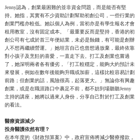
Jenny認為，創業最困難的並非資金問題，而是能否有堅
持。她指，其實有不少資助計劃幫助初創公司，一些行業的
創業門檻亦較低。她以個人為例，當初亦是有學生報名才會
租用教室，沒有固定成本。「最重要反而是堅持，香港的初
創公司有七成於首三年便結業，未必是蝕錢，有可能是創辦
人不想再繼續營運。」她坦言自己也曾想過放棄，最終依靠
對小孩子及烹飪的喜愛，一直走下去。打工及創業也嘗過
了，她深明兩者各有優劣，「打工較穩定，能夠大約預計未
來發展，例如在數年後能夠升職或加薪，這樣比較容易計劃
前路；但創業的話，風險很高，起落更大。」無論你有興趣
創業，或是在職涯路口中裹足不前，都不妨到場聽聽Jenny
主持的講座，她將以過來人身份，分享自己對於打工及創業
的看法。
醫療資源減少
投身醫護依然有理？
在本年度的《財政預算案》中，政府宣佈將減少醫療撥款，