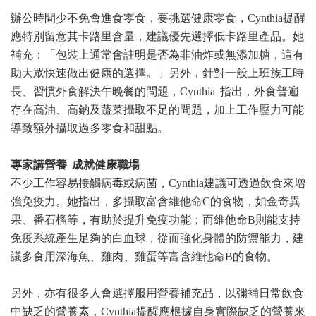
辦公時間少不免會進食零食，要挑選健康零食，Cynthia提醒
應特別留意其卡路里含量，建議優先選擇低卡路里產品。她
補充：「包裝上通常會註明是否為非油炸或無添加糖，這有
助大眾快速做出健康的選擇。」另外，針對一般上班族工時
長、習慣外食解決午晚餐的問題，Cynthia 指出，外食普遍
存在高油、高鈉及蔬菜攝取不足的問題，加上工作壓力可能
導致額外攝取過多零食和甜點。
專家講營養 成就健康職場
不少工作容易接觸病毒或病菌，Cynthia建議可透過飲食來增
強免疫力。她指出，多攝取富含維他命C的食物，如金奇異
果、番石榴等，有助於提升免疫功能；而維他命B則能支持
免疫系統產生足夠的白血球，從而強化身體的防禦能力，建
議多食用深海魚、雞肉、雞蛋等富含維他命B的食物。
另外，亦有很多人會選擇服用營養補充品，以彌補日常飲食
中缺乏的營養素，Cynthia提醒應根據自身實際缺乏的營養來