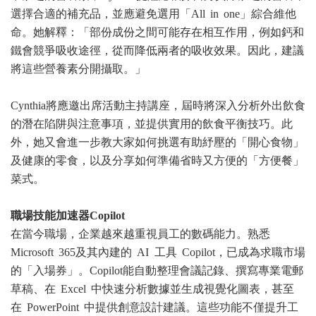
選擇合適的補充品，並應避免選用「All in one」綜合維他
命。她解釋：「部份成份之間可能存在相互作用，例如鈣和
鐵會競爭吸收途徑，從而降低兩者的吸收效果。因此，建議
將這些營養素分開攝取。」
Cynthia將應邀出席活動主持講座，屆時將深入分析外出飲食
的潛在陷阱與注意事項，並提供實用的飲食平衡技巧。此
外，她又會進一步教大家如何挑選有助紓壓的「開心食物」
及健康的零食，以及分享如何準備省時又方便的「方便餐」
菜式。
職場技能加速器Copilot
在當今職場，企業越來越重視員工的數碼能力。熟悉
Microsoft 365及其內建的 AI 工具 Copilot，已成為求職市場
的「入場券」。Copilot能自動整理會議記錄、撰寫專業電郵
草稿、在 Excel 中快速分析數據並生成視覺化圖表，甚至
在 PowerPoint 中提供創意設計建議。這些功能不僅提升工