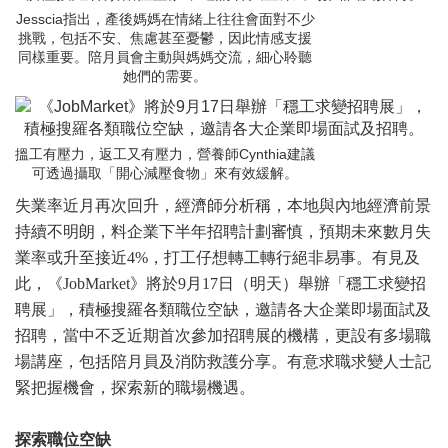
Jesscia指出，產後媽媽在情緒上往往會面對不少
挑戰，包括不安、焦慮甚至憂鬱，因此情感支援
同樣重要。陪月員會主動與媽媽交流，細心聆聽
她們的需要。
搵工有壓力，返工又有壓力，營養師Cynthia建議
可透過攝取「開心減壓食物」來有效緩解。
失業率近月再次回升，經濟師分析稱，本地與內地經濟前景
持續不明朗，料企業下半年招聘計劃審慎，預期未來數月失
業率或升至接近4%，打工仔想轉工轉行絕非易事。有見及
此，《JobMarket》將於9月17日（明天）舉辦「穩工求變招
聘展」，積極搜羅各類職位空缺，邀請各大企業即場面試及
招聘，當中不乏近期首次參加招聘展的機構，更設有多場職
場講座，包括陪月員及消防救護分享。有意求職求變人士記
緊把握機會，探索新的職場機遇。
探索職位空缺