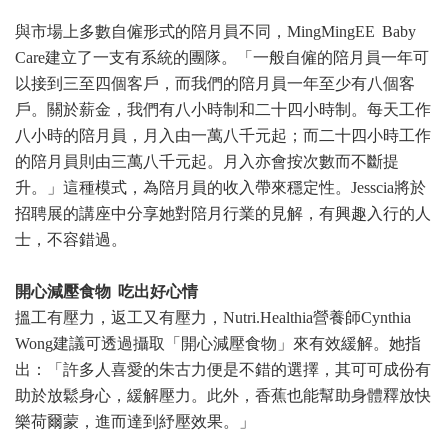
與市場上多數自僱形式的陪月員不同，MingMingEE Baby
Care建立了一支有系統的團隊。「一般自僱的陪月員一年可
以接到三至四個客戶，而我們的陪月員一年至少有八個客
戶。關於薪金，我們有八小時制和二十四小時制。每天工作
八小時的陪月員，月入由一萬八千元起；而二十四小時工作
的陪月員則由三萬八千元起。月入亦會按次數而不斷提
升。」這種模式，為陪月員的收入帶來穩定性。Jesscia將於
招聘展的講座中分享她對陪月行業的見解，有興趣入行的人
士，不容錯過。
開心減壓食物 吃出好心情
搵工有壓力，返工又有壓力，Nutri.Healthia營養師Cynthia
Wong建議可透過攝取「開心減壓食物」來有效緩解。她指
出：「許多人喜愛的朱古力便是不錯的選擇，其可可成份有
助於放鬆身心，緩解壓力。此外，香蕉也能幫助身體釋放快
樂荷爾蒙，進而達到紓壓效果。」