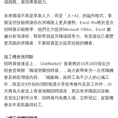
場挑戰，展現專業能力。
未來職場不再是單靠人力，而是「人+AI」的協作模式，掌
握這些技能將讓你在求職路上更具優勢。Excel Pro將於是次
招聘展示範教學，他們主力提供Microsoft Office、Excel 數
據分析等課程，幫助學員提升職場競爭力。有意讓自己履歷
更亮眼的求職者，不要錯過是次提昇技能的機會。
搵工機會無間斷
招聘展接連送上，《JobMarket》接著將於10月20日假尖沙
咀會堂舉辦「職場突圍招聘展」，為大家帶來另一次求職機
會及精彩增值內容。「鐵飯碗」政府工為不少人的心儀工
作，除是次9月份的消防救護分享投考條件及其工作外，10
月將為大家送上香港海關招聘講座，更設有求職面試攻略、
見習生計劃等分享。招聘展均免費入場，立即登記，捉緊機
會在年底前贏得好工。