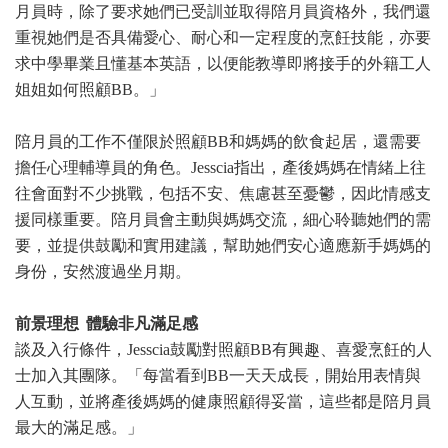
月員時，除了要求她們已受訓並取得陪月員資格外，我們還
重視她們是否具備愛心、耐心和一定程度的烹飪技能，亦要
求中學畢業且懂基本英語，以便能教導即將接手的外籍工人
姐姐如何照顧BB。」
陪月員的工作不僅限於照顧BB和媽媽的飲食起居，還需要
擔任心理輔導員的角色。Jesscia指出，產後媽媽在情緒上往
往會面對不少挑戰，包括不安、焦慮甚至憂鬱，因此情感支
援同樣重要。陪月員會主動與媽媽交流，細心聆聽她們的需
要，並提供鼓勵和實用建議，幫助她們安心適應新手媽媽的
身份，安然渡過坐月期。
前景理想 體驗非凡滿足感
談及入行條件，Jesscia鼓勵對照顧BB有興趣、喜愛烹飪的人
士加入其團隊。「每當看到BB一天天成長，開始用表情與
人互動，並將產後媽媽的健康照顧得妥當，這些都是陪月員
最大的滿足感。」