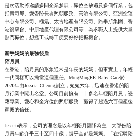
是次活動將邀請多間企業參展，職位空缺遍及多個行業，包
括壽司郎、愛耆跡長者照顧服務、高泊有限公司、亞洲空運
中心有限公司、極氪、太古地產有限公司、路畢斯集團、香
港復康會、中原地產代理有限公司等，為求職人士提供大量
熱門職位，想搵工或轉工便要好好把握機會。
新手媽媽的最強後盾
陪月員
在香港，陪月員的形象通常是年長的媽媽；但事實上，年輕
一代同樣可以擔當這個重任。MingMingEE Baby Care於
2020年由Jesscia Cheung創立，短短六年，迅速在香港的陪
月行業中闖出名堂。公司目前擁有二十多名年輕陪月員，憑
藉專業、愛心和全方位的照顧服務，贏得了超過六百個產後
家庭的信任。
Jesscia表示，公司的理念是以年輕陪月團隊為主，大部份陪
月員年齡介乎三十至四十歲，幾乎全都是媽媽。「在招聘陪