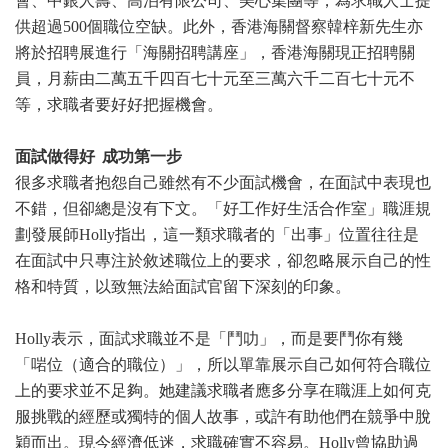
會、中銀人壽、高泊有限公司、美心集團等，為求職人士提
供超過500個職位空缺。此外，香港海關督察韓梓新先生亦
將於招聘展進行「海關招聘講座」，香港海關現正招聘關
員，月薪由二萬五千四百七十元至三萬六千二百七十元不
等，求職者要好好把握機會。
面試做得好 成功第一步
很多求職者抱怨自己雖然有不少面試機會，在面試中表現也
不錯，但卻總是沒有下文。「好工作好生活合作室」職涯規
劃發展師Holly指出，這一類求職者的「出事」位置往往是
在面試中只專注於敘述職位上的要求，卻忽略展示自己的性
格和特質，以致無法給面試官留下深刻的印象。
Holly表示，面試求職並不是「鬥叻」，而是要鬥你有幾
「啱位（適合的職位）」，所以單靠展示自己如何符合職位
上的要求並不足夠。她建議求職者應多分享在職涯上如何克
服挑戰的經歷或獨特的個人故事，或許有助他們在競爭中脫
穎而出。現今經濟低迷，求職確實不容易。Holly曾協助過