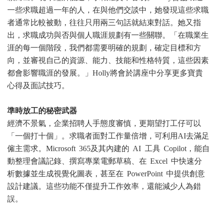
一些求職超過一年的人，在與他們交談中，她發現這些求職
者通常比較被動，往往只用兩三句話就結束對話。她又指
出，求職成功與否與個人職涯規劃有一些關聯。「在職業生
涯的每一個階段，我們都需要明確的規劃，確定目標和方
向，並審視自己的資源、能力、技能和性格特質，這些因素
都會影響職涯的發展。」Holly將會於講座中分享更多寶貴
心得及面試技巧。
準時放工的秘密武器
經濟不景氣，企業招聘人手態度審慎，更期望打工仔可以
「一個打十個」。求職者面對工作量倍增，可利用AI去滿足
僱主需求。Microsoft 365及其內建的 AI 工具 Copilot，能自
動整理會議記錄、撰寫專業電郵草稿、在 Excel 中快速分
析數據並生成視覺化圖表，甚至在 PowerPoint 中提供創意
設計建議。這些功能不僅提升工作效率，還能減少人為錯
誤。