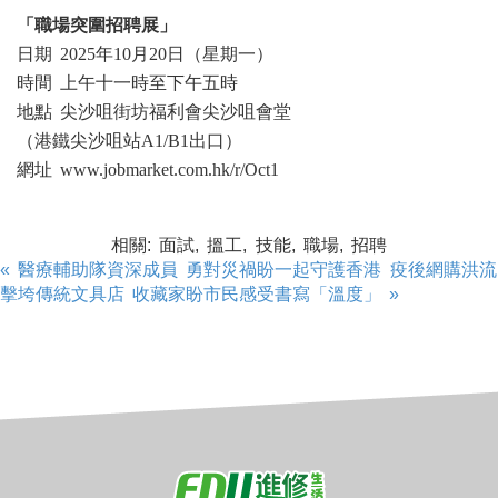
「職場突圍招聘展」
日期 2025年10月20日（星期一）
時間 上午十一時至下午五時
地點 尖沙咀街坊福利會尖沙咀會堂
（港鐵尖沙咀站A1/B1出口）
網址 www.jobmarket.com.hk/r/Oct1
相關: 面試, 搵工, 技能, 職場, 招聘
« 醫療輔助隊資深成員 勇對災禍盼一起守護香港
疫後網購洪流
擊垮傳統文具店 收藏家盼市民感受書寫「溫度」 »