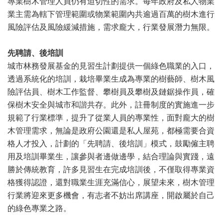
專業樹木管理人員仍有迫切性的需求。每年政府及私人物業
業主需為轄下管理範圍或物業範圍內共逾過百萬的樹木進行
風險評估及風險緩減措施，需求龐大，行業發展潛力無限。
先聘請、後培訓
城市林務發展基金的見習生計劃提供一個綠色職業的入口，
透過系統化的培訓，栽培畢業生成為專業的樹藝師、樹木風
險評估員、樹木工作監督、攀樹員及攀樹及鏈鋸操作員，確
保樹木安全與城市和諧共存。此外，註冊制度的實施進一步
規範了行業標準，提升了從業人員的專業性，面對龐大的樹
木管理需求，無論是政府公園還是私人屋苑，都極需要合資
格人才投入，計劃的「先聘請、後培訓」模式，鼓勵僱主聘
用及培訓畢業生，讓參與者邊做邊學，結合理論與實踐，遠
勝於傳統教育，許多見習生在完成培訓後，不僅取得專業資
格獲得認證，還對職業生涯充滿信心，展望未來，樹木管理
行業將迎來更多機會，有志者不妨出席講座，開啟屬於自己
的綠色專業之路。