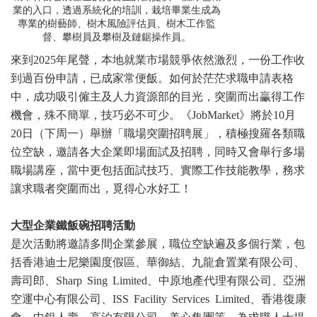
業的入口，透過系統化的培訓，栽培畢業生成為
專業的樹藝師、樹木風險評估員、樹木工作監
督、攀樹員及攀樹及鏈鋸操作員。
來到2025年尾聲，本地就業市場競爭依然激烈，一份工作收
到過百份申請，已成家常便飯。如何於茫茫求職申請表格
中，成功吸引僱主及人力資源部的目光，突圍而出臝得工作
機會，殊不簡單，技巧必不可少。《JobMarket》將於10月
20日（下周一）舉辦「職場突圍招聘展」，積極搜羅各類職
位空缺，邀請各大企業即場面試及招聘，同時又會舉行多場
職場講座，當中更包括面試技巧、實際工作技能教學，務求
讓求職者突圍而出，覓得心水好工！
大型企業鐵飯碗招聘活動
是次活動將邀請多間企業參展，職位空缺遍及多個行業，包
括香港迪士尼樂園度假區、華御結、九龍倉置業有限公司、
壽司郎、Sharp Sing Limited、中原地產代理有限公司、亞洲
空運中心有限公司、ISS Facility Services Limited、香港復康