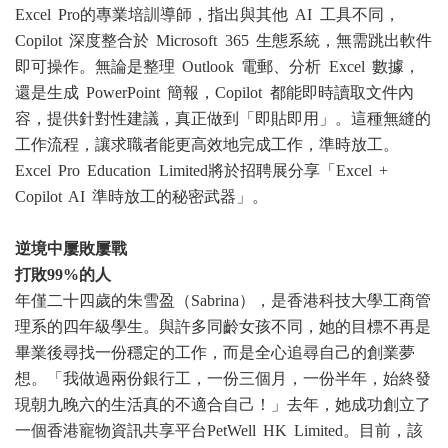
Excel Pro的專業培訓導師，指出與其他 AI 工具不同，
Copilot 深度整合於 Microsoft 365 生態系統，無需跳出軟件
即可操作。無論是整理 Outlook 電郵、分析 Excel 數據，
還是生成 PowerPoint 簡報，Copilot 都能即時讀取文件內
容，提供針對性建議，真正做到「即貼即用」。這種無縫的
工作流程，讓求職者能更高效地完成工作，準時放工。
Excel Pro Education Limited將於招聘展分享「Excel +
Copilot AI 準時放工的秘密武器」。
逆境中屢敗屢戰
打敗99%的人
年僅二十四歲的朱雪盈（Sabrina），是香港科技大學工商管
理系的四年級學生。與許多同齡女孩不同，她的目標不再是
畢業後尋找一份穩定的工作，而是全心追尋自己的創業夢
想。「我做過兩份銀行工，一份三個月，一份半年，始終發
現朝九晚六的生活真的不適合自己！」去年，她成功創立了
一個香港寵物資訊共享平台PetWell HK Limited。目前，該