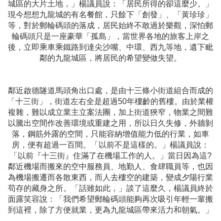
城區的大片土地，」楊議員說：「居民所得的卻這麼少。」
現今想想九龍城的有名餐館，只餘下「創發」、「黃珍珍」
等，對於郵輪碼頭的落成，居民始終不敢過於樂觀，深怕郵
輪碼頭只是一座豪華「孤島」，當世界各地的旅客上岸之
後，立即乘車乘鐵路到達尖沙嘴、中環、西九等地，遺下毗
鄰的九龍城區，將居民的希望變做失望。
鄰近啟德隧道馬頭角出口處，是由十三條小街道組合而成的
「十三街」，街道左右全是超過50年樓齡的舊樓。由於業權
複雜，難以成立業主立案法團，加上街道狹窄，物業之間難
以騰出空間作改善環境或重建之用，所以日久失修，外牆剝
落，鋼筋外露的空間，只能容納增值能力低的行業，如車
房，便有超過一百間。「以前不是這樣的。」楊議員說：
「以前『十三街』住滿了在機場工作的人。」當日因為這?
鄰近機場而搬來的空中服務員、地勤人、食肆職員等，也因
為機場搬遷而各散東西，而人去樓空的建築，變成夕陽行業
苟存的藏身之所。「話雖如此，」談了這麼久，楊議員終於
面露笑容說：「我們希望郵輪碼頭能夠再次吸引年輕一輩搬
到這裡，除了方便就業，更為九龍城區帶來活力和朝氣。」