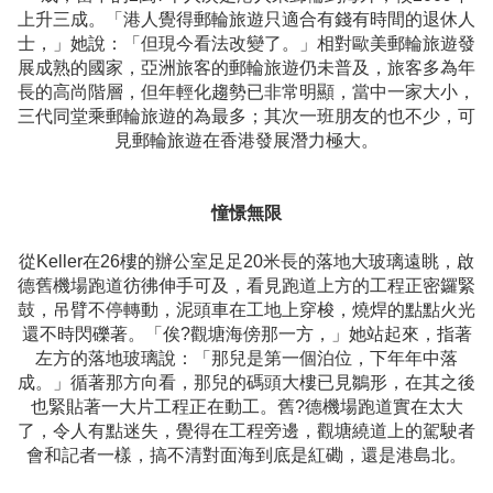
上升三成。「港人覺得郵輪旅遊只適合有錢有時間的退休人
士，」她說：「但現今看法改變了。」相對歐美郵輪旅遊發
展成熟的國家，亞洲旅客的郵輪旅遊仍未普及，旅客多為年
長的高尚階層，但年輕化趨勢已非常明顯，當中一家大小，
三代同堂乘郵輪旅遊的為最多；其次一班朋友的也不少，可
見郵輪旅遊在香港發展潛力極大。
憧憬無限
從Keller在26樓的辦公室足足20米長的落地大玻璃遠眺，啟
德舊機場跑道彷彿伸手可及，看見跑道上方的工程正密鑼緊
鼓，吊臂不停轉動，泥頭車在工地上穿梭，燒焊的點點火光
還不時閃礫著。「俟?觀塘海傍那一方，」她站起來，指著
左方的落地玻璃說：「那兒是第一個泊位，下年年中落
成。」循著那方向看，那兒的碼頭大樓已見鶵形，在其之後
也緊貼著一大片工程正在動工。舊?德機場跑道實在太大
了，令人有點迷失，覺得在工程旁邊，觀塘繞道上的駕駛者
會和記者一樣，搞不清對面海到底是紅磡，還是港島北。