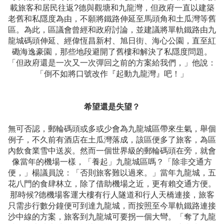
載旅客和居民往返?德與觀塘和九龍灣，但政府一直以建築
老舊和私隱度為由，不願將鐵路伸延至馬頭角和土瓜灣等舊
區。為此，區議會曾經和政府討論，並建議將單軌鐵路由九
龍城碼頭伸延、經偉恆昌新村、旭日街、海心公園，直至紅
磡海逸豪園，那些地段避開了舊樓和解決了私隱度問題。
「但政府還是一次又一次彈回之前的方案給我們，」他說：
「倒不如將口號改作『起動九龍灣』吧！」
希望還是失望？
無可否認，郵輪碼頭或多或少會為九龍城區帶來生氣，舉個
例子，不久前有酒店在土瓜灣落成，該區便多了旅客，為區
內飲食業雪中送炭。然而一個世界級的郵輪碼頭在旁，就會
像當年的機場一樣，「養起」九龍城區嗎？「除非交通方
便，」楊議員說：「否則旅客難以過來。」當年九龍城，五
花八門的食肆林立，除了借助機場之近，更有賴交通方便。
那時候?德機場客運大樓有行人隧道和行人天橋連接，旅客
只需步行數分鐘便可到達九龍城，而按照至今單軌鐵路連接
沙中線的方案，旅客到九龍城可要拐一個大彎。「奪了九龍