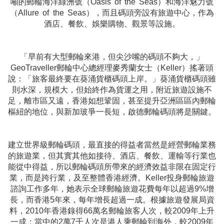
噸的郵輪海洋綠洲號（Oasis of the Seas）和海洋魅力號
（Allure of the Seas），而且碼頭旁設有旅遊中心，作為
酒店、餐飲、娛樂購物、觀景等設施。
「早前有大型郵輪來港，但尖沙嘴的碼頭不夠大，」
GeoTraveller郵輪中心總經理麥秀蘭女士（Keller）搖著頭
說：「旅客最終要在葵涌貨櫃碼頭上岸。」葵涌貨櫃碼頭雖
則水深，規模大，但始終作為貨運之用，附近旅遊設施不
足，離市區又遠，香港如想鞏固，甚至提升亞洲區區內郵輪
樞紐的地位，與新加玻爭一長短，啟德郵輪碼頭將是關鍵。
建立世界級郵輪碼頭，最直接的得益者當然是經營郵輪業務
的旅遊業，但其實其他如接待、酒店、餐飲、運輸等行業也
能從中得益，所以郵輪碼頭所帶來的經濟效益非限在固定行
業，而是跨行業，及至整體香港經濟。Keller投身郵輪旅遊
諮詢工作多年，她表示全球郵輪旅遊花費每年以超過9%增
長，而香港5年來，每年增長超過一成。根據旅遊發展局資
料，2010年香港錄得66萬名郵輪旅客人次，較2009年上升
一成；當中的2萬7千人次是港人乘郵輪到海外，較2009年