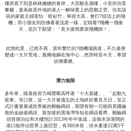
樓房底下則是林林總總的食肆，大至馳名酒樓，小至街坊茶
餐廳，盡為旅居外地的港人一解味蕾上的思鄉之苦。住在該
區的家庭主婦害怕「晾衫竹」舉得大高，會打?頭頂上的飛
機；而小朋友則彷彿看著流星一樣，定睛看?飛機一飛衝
天，並許下願望：「長大後我要當飛機師！」
此情此景，已然不再，當年繁忙的?德機場跑道，不久後便
變成一大片荒地，孤獨地躺在海中心，然而時至今天，希望
彷彿重燃。
潛力無限
多年來，隨著政府力竭聲嘶高呼著「十大基建」、「起動九
龍東」等口號，這一大片被遺忘的土地終於重見天日，並正
式計畫發展成世界級的郵輪碼頭，期望有朝一日能與英國倫
敦的金絲雀碼頭、新加玻的濱海灣等知名碼頭看齊。郵輪碼
頭首個泊位和大樓預計2013年年中落成，這個水深港闊的
港口能停泊世界上最巨型，有360米長，排水量達22萬5千