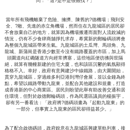
問：「這?是不是很難找？」
當年所有飛機離棄了危險、擁擠、陳舊的?德機場；飛到安
全、?敞、先進的赤立角機場，然而住在九龍城區的居民卻
不會放棄自己的地方，就算因為機場搬遷而面對人流銳減的
情況，仍有不少食肆商舖掙扎求存，希冀新的郵輪碼頭將會
為整個九龍城區帶來生氣。九龍城區的土瓜灣、馬頭角、九
龍城、新蒲崗是香港少數至今沒有鐵路覆蓋的市區，加上馬
頭圍道向紅磡隧道方向經常擠塞，這些地區便彷彿與世隔
絕，就算有幾幢新建的住宅大廈，也和該區沉鬱的氣氛顯得
格格不入。幸好，政府有意興建沙中線鐵路，由大圍開始，
貫穿九龍城區，穿過維多利亞港到灣仔會展，並以金鐘為終
點，希望以鐵路帶動九龍東，並配合其他建設和規畫，打造
成香港新的中心商業區。居民則盼望此舉有助改善交通和居
住環境，但對於啟德郵輪碼頭，作為民選區議員的楊振宇，
卻有另一番看法：「政府將?德碼頭畫為『起動九龍東』的
一部分，但事實上九龍東的區民卻得益甚少。」
為了配合啟德碼頭，政府銳意在九龍城區興建單軌列車，接