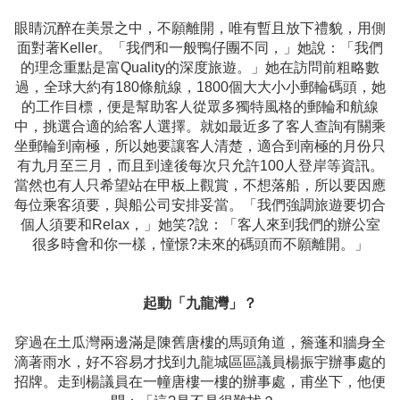
眼睛沉醉在美景之中，不願離開，唯有暫且放下禮貌，用側
面對著Keller。「我們和一般鴨仔團不同，」她說：「我們
的理念重點是富Quality的深度旅遊。」她在訪問前粗略數
過，全球大約有180條航線，1800個大大小小郵輪碼頭，她
的工作目標，便是幫助客人從眾多獨特風格的郵輪和航線
中，挑選合適的給客人選擇。就如最近多了客人查詢有關乘
坐郵輪到南極，所以她要讓客人清楚，適合到南極的月份只
有九月至三月，而且到達後每次只允許100人登岸等資訊。
當然也有人只希望站在甲板上觀賞，不想落船，所以要因應
每位乘客須要，與船公司安排妥當。「我們強調旅遊要切合
個人須要和Relax，」她笑?說：「客人來到我們的辦公室
很多時會和你一樣，憧憬?未來的碼頭而不願離開。」
起動「九龍灣」？
穿過在土瓜灣兩邊滿是陳舊唐樓的馬頭角道，簷蓬和牆身全
滴著雨水，好不容易才找到九龍城區區議員楊振宇辦事處的
招牌。走到楊議員在一幢唐樓一樓的辦事處，甫坐下，他便