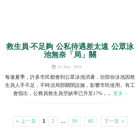
救生員‧不足夠 公私待遇差太遠 公眾泳
池無奈「局」關
29 May 2026
每逢夏季，許多市民都會到公眾泳池消暑，但部份泳池因救
生員人手不足，不時須局部關閉設施，影響市民使用。有工
會指出，公務員救生員空缺率已升至17%，...
更多
« 上一頁
1
2
…
59
60
下一頁 »