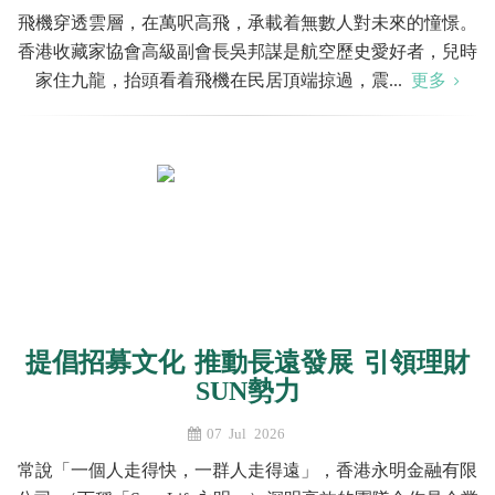
飛機穿透雲層，在萬呎高飛，承載着無數人對未來的憧憬。
香港收藏家協會高級副會長吳邦謀是航空歷史愛好者，兒時
家住九龍，抬頭看着飛機在民居頂端掠過，震...
更多
提倡招募文化 推動長遠發展 引領理財
SUN勢力
07 Jul 2026
常說「一個人走得快，一群人走得遠」，香港永明金融有限