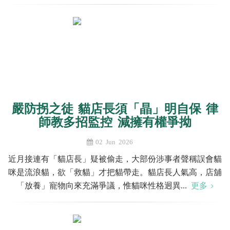
嚴防拐之徒 貓店長須「晶」明自保 律
師教多招監控 減擁有權爭拗
02 Jun 2026
近月接連有「貓店長」疑被偷走，大部份涉事者聲稱誤會貓
咪是流浪貓，欲「救貓」才把貓帶走。貓店長人氣高，店舖
「放養」寵物向來充滿爭議，惟貓咪性格迥異...
更多