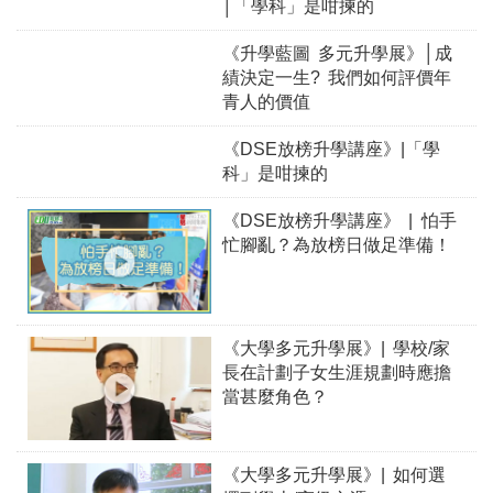
│「學科」是咁揀的
《升學藍圖 多元升學展》│成
績決定一生? 我們如何評價年
青人的價值
《DSE放榜升學講座》|「學
科」是咁揀的
《DSE放榜升學講座》 | 怕手
忙腳亂？為放榜日做足準備！
《大學多元升學展》| 學校/家
長在計劃子女生涯規劃時應擔
當甚麼角色？
《大學多元升學展》| 如何選