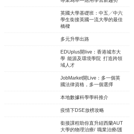
專業為本—應用學習新趨勢
英國大學基礎班：中五╱中六
學生銜接英國一流大學的最佳
橋樑
多元升學出路
EDUplus開live：香港城市大
學 能源及環境學院 打造跨領
域人才
JobMarket開Live：多一個英
國法律資格，多一個選擇
本地數據科學學科推介
疫情下DSE放榜攻略
銜接課程助你直升紐西蘭AUT
大學的物理治療/ 職業治療/護