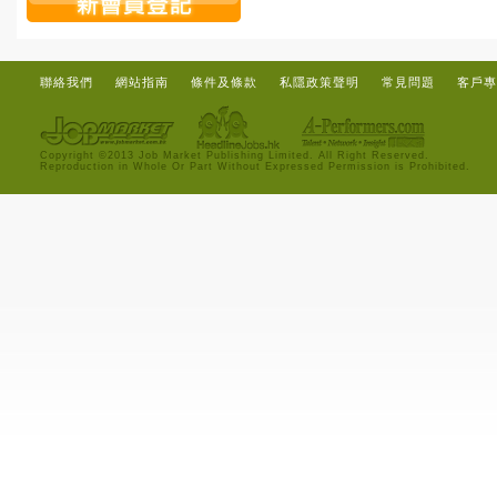
聯絡我們
網站指南
條件及條款
私隱政策聲明
常見問題
客戶專
Copyright ©2013 Job Market Publishing Limited. All Right Reserved.
Reproduction in Whole Or Part Without Expressed Permission is Prohibited.