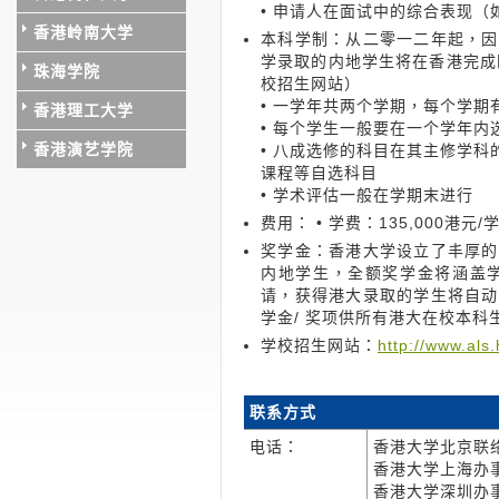
• 申请人在面试中的综合表现（
香港岭南大学
本科学制：从二零一二年起，因
学录取的内地学生将在香港完成
珠海学院
校招生网站）
• 一学年共两个学期，每个学
香港理工大学
• 每个学生一般要在一个学年
香港演艺学院
• 八成选修的科目在其主修学
课程等自选科目
• 学术评估一般在学期末进行
费用： • 学费：135,000港元
奖学金：香港大学设立了丰厚的
内地学生，全额奖学金将涵盖
请，获得港大录取的学生将自动
学金/ 奖项供所有港大在校本科
学校招生网站：
http://www.als
联系方式
电话：
香港大学北京联络处 -
香港大学上海办事处 -
香港大学深圳办事处 -