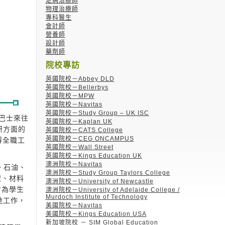
足病治療師
物理治療師
專科醫生
會計師
營養師
設計師
藥劑師
院校專訪
英國院校－Abbey DLD
英國院校－Bellerbys
英國院校－MPW
英國院校－Navitas
英國院校－Study Group – UK ISC
穿梭巴士來往
英國院校－Kaplan UK
研方面的
英國院校－CATS College
英國院校－CEG ONCAMPUS
得全職工
英國院校－Wall Street
英國院校－Kings Education UK
澳洲院校－Navitas
。石油、
澳洲院校－Study Group Taylors College
程、材料
澳洲院校－University of Newcastle
會為學生
澳洲院校－University of Adelaide College /
Murdoch Institute of Technology
地工作，
美國院校－Navitas
美國院校－Kings Education USA
新加坡院校 － SIM Global Education