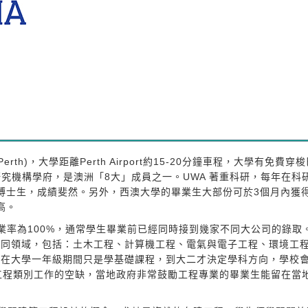
於澳洲柏斯(Perth)，大學距離Perth Airport約15-20分鐘車程，大學有免費
指的研究機構學府，是澳洲「8大」成員之一。UWA 著重科研，每年在科
名是博士生，成績斐然。另外，西澳大學的畢業生大部份可於3個月內獲
高。
業生就業率為100%，通常學生畢業前已經同時接到幾家不同大公司的錄取
不同領域，包括：土木工程、計算機工程、電氣與電子工程、環境工
常在大學一年級期間只是學基礎課程，到大二才決定學科方向，學校
工程類別工作的空缺，當地政府非常鼓勵工程專業的畢業生能留在當