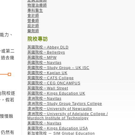
足病治療師
物理治療師
專科醫生
會計師
營養師
設計師
藥劑師
的能力、
院校專訪
英國院校－Abbey DLD
一或第二
英國院校－Bellerbys
，過去幾
英國院校－MPW
英國院校－Navitas
英國院校－Study Group – UK ISC
英國院校－Kaplan UK
英國院校－CATS College
英國院校－CEG ONCAMPUS
英國院校－Wall Street
向院校逐
英國院校－Kings Education UK
澳洲院校－Navitas
一，假若
澳洲院校－Study Group Taylors College
澳洲院校－University of Newcastle
澳洲院校－University of Adelaide College /
生慢慢融
Murdoch Institute of Technology
美國院校－Navitas
美國院校－Kings Education USA
，仍然有
新加坡院校 － SIM Global Education