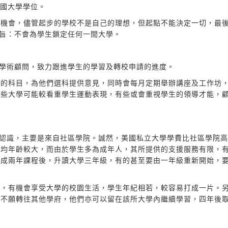
美國大學學位。
的機會，儘管起步的學校不是自己的理想，但起點不能決定一切，最
程的宗旨：不會為學生鎖定任何一間大學。
有駐校的學術顧問，致力跟進學生的學習及轉校申請的進度。
趣的科目，為他們選科提供意見，同時會每月定期舉辦講座及工作坊
有些大學可能較看重學生運動表現，有些或會重視學生的領導才能，
m有初步認識，主要是來自社區學院。誠然，美國私立大學學費比社區學院
平均年齡較大，而由於學生多為成年人，其所提供的支援服務有限，
完成兩年課程後，升讀大學三年級，有的甚至要由一年級重新開始，
餘，有機會享受大學的校園生活，學生年紀相若，較容易打成一片。
者不願轉往其他學府，他們亦可以留在該所大學內繼續學習，四年後