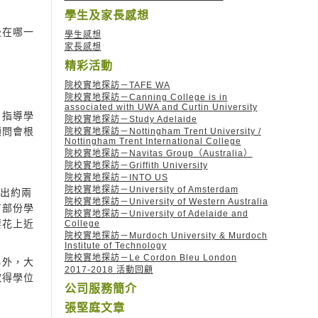
學生及家長感想
後在哪一
學生感想
家長感想
精彩活動
院校實地探訪－TAFE WA
院校實地探訪－Canning College is in
associated with UWA and Curtin University
，指導學
院校實地探訪－Study Adelaide
顧問會根
院校實地探訪－Nottingham Trent University /
Nottingham Trent International College
院校實地探訪－Navitas Group（Australia）
院校實地探訪－Griffith University
院校實地探訪－INTO US
院校實地探訪－University of Amsterdam
高出約兩
院校實地探訪－University of Western Australia
有部份學
院校實地探訪－University of Adelaide and
要花上近
College
院校實地探訪－Murdoch University & Murdoch
Institute of Technology
院校實地探訪－Le Cordon Bleu London
另外，大
2017-2018 活動回顧
取得學位
公司服務簡介
張堅庭文章