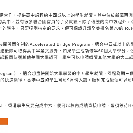
國高中機構合作，提供高中課程給中四或以上的學生就讀。其中位於新澤西
當地一所有名的高中，並有很多聯合國官員的子女就讀。除了傳統的高中課程外
錄取中五或以上的學生，只要達到指定的要求，便可保證升讀全美排名第70的 Rutg
ge開設兩年制的Accelerated Bridge Program，適合中四或以上
結後除可取得高中畢業文憑外，如果學生成功修畢60個大學學分，
大學學位。課程同時獲其他美國大學認可，學生可以申請轉讀其他大學的大二
tion Program），適合想盡快開始大學學習的中五學生就讀，課程為期
的快速途徑。香港中五的學生可於9月份入讀，順利完成後便可以於
。
考取SAT，香港學生只要完成中六，便可以校內成績直接申請，毋須等待HK
：