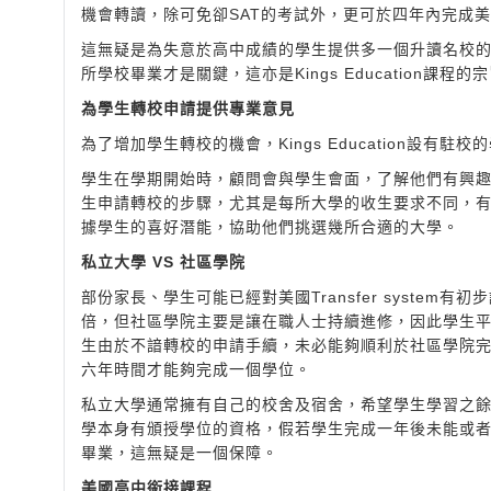
機會轉讀，除可免卻SAT的考試外，更可於四年內完成
這無疑是為失意於高中成績的學生提供多一個升讀名校
所學校畢業才是關鍵，這亦是Kings Education課
為學生轉校申請提供專業意見
為了增加學生轉校的機會，Kings Education設
學生在學期開始時，顧問會與學生會面，了解他們有興
生申請轉校的步驟，尤其是每所大學的收生要求不同，
據學生的喜好潛能，協助他們挑選幾所合適的大學。
私立大學 VS 社區學院
部份家長、學生可能已經對美國Transfer syste
倍，但社區學院主要是讓在職人士持續進修，因此學生
生由於不諳轉校的申請手續，未必能夠順利於社區學院
六年時間才能夠完成一個學位。
私立大學通常擁有自己的校舍及宿舍，希望學生學習之
學本身有頒授學位的資格，假若學生完成一年後未能或
畢業，這無疑是一個保障。
美國高中銜接課程