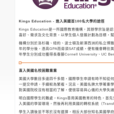
Kings Education - 進入美國首100名大學的途徑
Kings Education是一所國際教育機構，其辦學
喜好、需求及文化背景，以學生個人發展計劃為目標，
機構分別於洛杉磯、紐約、波士頓及新澤西洲的私立博雅大學（L
年的學分後，憑高GPA而毋須SAT成績，便有機會轉
年學生分別成功獲得長春藤Cornell University、UC Ber
直入美國名校困難重重
美國大學數目多達四千多間，國際學生申請有時不知從何
一提交申請，手續較為繁複。況且，美國名牌大學著重
對美國院校沒有相當的了解，便很容易與心儀的大學失
明白國際學生的難處，Kings善用美國教育的特色，首先安排學
入美國的學習環境，然後再利用美國的轉校系統（Transfe
學生入讀後並不等於沒有選擇，相反大部份知名美國學府