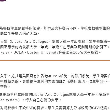
宗旨是認為每個學生是獨特的個體，能力及喜好各有不同，學校會根據學生
幫助學生升讀合適的大學。
iberal Arts Colleges）提供大學一年級課程，學生修畢第
往美國頂級學府內就讀大學二年或三年級。在專業及規劃清晰的指引下
keley、UCLA、Boston University等美國首100名大學取錄。
入手，尤其是美國沒有如香港JUPAS般統一的聯招系統，學生需要
學術成績之餘，更重視學生其他方面如課外活動的表現，收生準則不
諸交臂。
生於其聯繫的Liberal Arts Colleges就讀大學一年級，讓學
r system），轉入自己心儀的大學。
對轉校學生不設SAT的要求，學生只需要努力取得較高的GPA成績