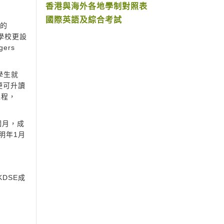
香港與海外各地學制對照表
國際英語及綜合考試
洲的
，學校更設
ers
的學生就
便可升讀
課程，
三個月，成
明年1月
DSE成