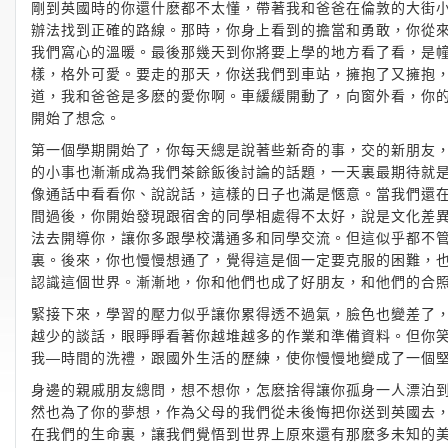
剛到英國時的你還什麽都不太懂，帶著我和爸爸在倫敦的大街
辦法找到正確的路線。那時，你身上看到的擔當和勇敢，你從
我們窩心的溫暖。最後那幾天到你將要上學的地方看了看，是
樣，格外可愛。要走的那天，你送我們到車站，擁抱了又擁抱
道，我和爸爸是多麽的愛你啊。車緩緩開動了，向窗外看，你
開始了想念。
第一個學期開始了，你每天總是說著些新奇的事，交的新朋友
的小事也漸漸成為我們茶餘飯後討論的話題，一天裏最期待就
像通話中看看你、說說話，這樣的日子也滿是愜意。當我們還
間過後，你開始發現跟宿舍的同學相處得不太好，說是文化差
法去開導你，讓你多跟學校溝通多和同學交流。但這似乎都不
裏。後來，你也慢慢想通了，覺得這是個一定要克服的困難，
認識這個世界。漸漸地，你和他們也成了好朋友，和他們的合
緊接下來，學習的壓力似乎讓你累得透不過氣，臉色也變差了
越少的談話，眼睜睜看著你越堆越多的作業和準備資料。但你
我—時間的洗禮，跟國外生活的歷練，使你慢慢地變成了一個
身邊的親戚朋友總問，想不想你，怎麽捨得讓你孤身一人漂泊
然也為了你的夢想，作為父母的我們從未後悔把你送到英國去
在我們的生命裏，讓我們覺悟到世界上原來還有那麽多未知的