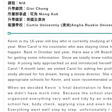
課程：N/A
升學顧問：Gini Chung
所屬辦事處：旺角 Mong Kok
升學國家：英國及澳洲
報讀學校：Curtin Universtiy (澳洲)Anglia Ruskin Univer
Kevin is my 16-year-old boy who is currently studying a
year. Miss Carol is his counselor who was staying close t
happen. Back in October last year, there was a UK Boardi
for getting some information. Since we totally knew noth
help. A young lady approached us and introduced herself 
Carol ! A month later, we visited Carol for asking her pr
study abroad for his dream, being a movie director. She s
appropriate schools for Kevin, and soon recommended us 
When we decided Kevin 's final destination to New 
we didn't have much time. Because the school start
organized everything very well and tidy by an ord
school fee, body check, applying visa and even book
Everything went well step by step. unfortunately 