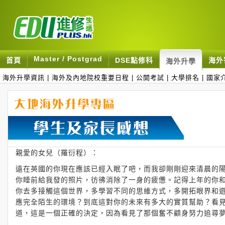
Master / Postgrad
首頁
DSE點修科
海外
海外升學
海外升學資訊
|
海外及內地院校重要日程
|
公開考試
|
大學排名
|
國家
親愛的女兒（羅衍程）：
遠在英國的你現在應該已經入眠了吧，而我卻剛剛迎來清晨的
你睡前給我發的照片，彷彿消除了一身的疲憊。記得上年的你
你去多接觸這個世界，多學習不同的思維方式，多開拓眼界和
應完全陌生的環境？到底這對你的未來有多大的實質幫助？看
道，這是一個正確的決定，因為看見了那個奮不顧身努力追尋