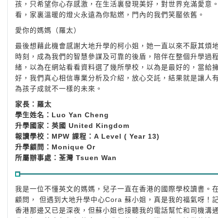
孩，只希望你心存感激，在生活裏發現美好，對世界充滿愛意
看，家裏溫暖的燈火永遠為你點燃，門內的我們笑靨依舊。
愛你的媽媽（羅太）
最後想藉此機會感謝大地升學的柯小姐，她一直以來不厭其煩
時刻，成為我們的智慧參謀及可靠的後盾，陪伴在整個升學過程
緒，以為在網站看看資料選了幾所學校，以為是最好的，當給擁
好，我們真心相信專業分析及介紹，放心交託，結果就是讓人
為孩子成就不一樣的未來。
家長：羅太
學生姓名：Luo Yan Cheng
升學國家：英國 United Kingdom
報讀學校：MPW 課程：A Level ( Year 13)
升學顧問：Monique Or
所屬辦事處：荃灣 Tsuen Wan
我是一位不懂英文的媽媽，兒子一直在香港的國際學校讀書。
顧問， 但遇到大地升學中心Cora 蘇小姐，真是我的福氣呀
香港那邊又已是深夜，但蘇小姐也接聽我的電話幫忙和司機溝通