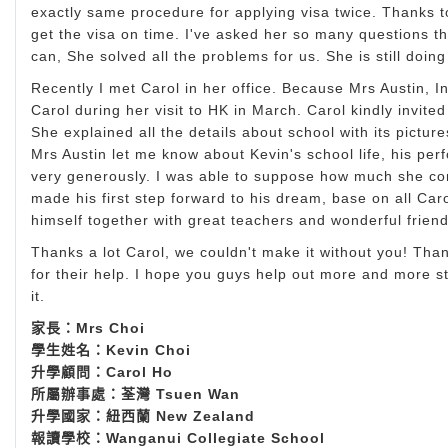
exactly same procedure for applying visa twice. Thanks 
get the visa on time. I've asked her so many questions tha
can, She solved all the problems for us. She is still doing 
Recently I met Carol in her office. Because Mrs Austin, I
Carol during her visit to HK in March. Carol kindly invit
She explained all the details about school with its pictur
Mrs Austin let me know about Kevin's school life, his pe
very generously. I was able to suppose how much she con
made his first step forward to his dream, base on all Caro
himself together with great teachers and wonderful friend
Thanks a lot Carol, we couldn't make it without you! Th
for their help. I hope you guys help out more and more st
it.
家長：Mrs Choi
學生姓名：Kevin Choi
升學顧問：Carol Ho
所屬辦事處：荃灣 Tsuen Wan
升學國家：紐西蘭 New Zealand
報讀學校：Wanganui Collegiate School