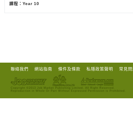
課程：Year 10
聯絡我們
網站指南
條件及條款
私隱政策聲明
常見問
Copyright ©2013 Job Market Publishing Limited. All Right Reserved.
Reproduction in Whole Or Part Without Expressed Permission is Prohibited.