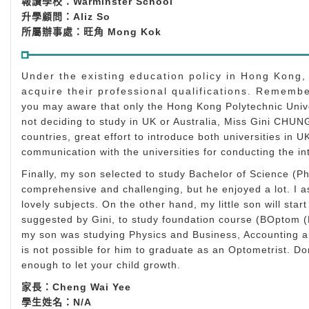
報讀學校：Warminster School
升學顧問：Aliz So
所屬辦事處：旺角 Mong Kok
Under the existing education policy in Hong Kong,
acquire their professional qualifications. Remembe
you may aware that only the Hong Kong Polytechnic Univer
not deciding to study in UK or Australia, Miss Gini CHUN
countries, great effort to introduce both universities in 
communication with the universities for conducting the in
Finally, my son selected to study Bachelor of Science (Ph
comprehensive and challenging, but he enjoyed a lot. I as
lovely subjects. On the other hand, my little son will star
suggested by Gini, to study foundation course (BOptom 
my son was studying Physics and Business, Accounting and 
is not possible for him to graduate as an Optometrist. Do
enough to let your child growth.
家長：Cheng Wai Yee
學生姓名：N/A