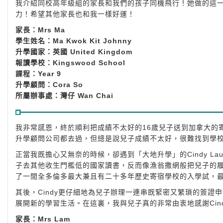
我介紹同校高年級組的家長和我們的孩子同機飛行！她做的這
力！希望其他家長也和我一樣好運！
家長：Mrs Ma
學生姓名：Ma Kwok Kit Johnny
升學國家：英國 United Kingdom
報讀學校：Kingswood School
課程：Year 9
升學顧問：Cora So
所屬辦事處：灣仔 Wan Chai
我非常感恩，終於順利把成績不太好的16歲兒子送到加拿大的
升學顧問公司都去過，但總是說兒子成績不太好，很難找到學
正當我既擔心又無奈的時候，卻遇到「大地升學」的Cindy 
子去其他收生門檻低的國家讀書，反而像漁翁撒網般把兒子的
了一間全多倫多最大兼且有二十多年歷史寄宿學校的入學試，
其後，Cindy更仔細地為兒子辦理一連串既緊密又繁瑣的簽證
展開新的學習生活。在這裏，我與兒子真的非常由衷地感謝Cin
家長：Mrs Lam