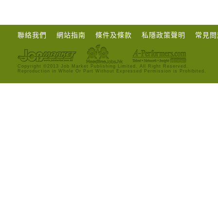
聯絡我們
網站指南
條件及條款
私隱政策聲明
常見問
Copyright ©2013 Job Market Publishing Limited. All Right Reserved.
Reproduction in Whole Or Part Without Expressed Permission is Prohibited.