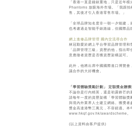
「香港一直是鐘錶重地，只是近年模
Phantoms 放眼海外市場。「
售，其後才引入香港零售市場。」
「全球品牌知名度非一朝一夕能建，
也考慮過走智能手錶路線，但國際品
網上進修品牌管理 國內交流尋合作
林冠勤愛於網上平台學習品牌管理和
「品牌管理三級」資歷的他，指出即
意應徵者資歷是否獲資歷架構認可。
此外，他將出席中國國際進口博覽會
議合作的大好機會。
「學習體驗獎勵計劃」 定額獎金贈獲
不論你是行內精英，還是初露鋒芒的
請每年一度的資歷架構「學習體驗獎
與境內外業界人士建立網絡。獲獎者
獎金高達港幣三萬元，不容錯過。本年
www.hkqf.gov.hk/awardscheme
。
(以上資料由客戶提供)