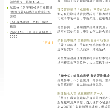
裝，加深了我對鐘錶機械的知識，顧
頒授學位，再衝 UGC！
燃氣技術助理/機械見習技術員
獲發資歷架構「成績表」 不停自我增
(維修保養)基礎證書度身訂造
劉志良已取得過往資歷認可「推廣銷
課程
司電子學習平台，學新知識，並稱有
ESG國際認證，把握升職轉工
機遇
他曾參與「巴塞爾國際鐘錶珠寶展」（
講座有深刻印象，學到如何以最合適
PolyU SPEED 資訊及招生日
2026
銷售易學難精 業務經理看好本地市場
[
更多
]
「除了功能外，手錶的情感價值愈來
追求新知識，投入熱誠，才能做好。
周生生業務經理陳國強特別看好本地
港消費意欲不跌反升，加上高檔手錶
「瑞士式」維修成專業 製錶匠推機械
鐘錶界中，不少從業員一專多能。製
會首席顧問，樂以鐘錶維修為業。
聞鐘錶收入高 成技術顧問第一人
「曾有任職大型鐘錶品牌公司的朋友
對鐘錶有濃厚興趣，自此便醉心發展鐘
名WOSTEP 製錶師證書課程，學成即