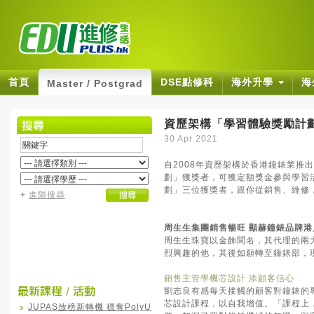
首頁
DSE點修科
海外升學
海
Master / Postgrad
資歷架構「學習體驗獎勵計
30 Apr 2021
自2008年資歷架構於香港鐘錶業
劃」獲獎者，可獲定額獎金參與學習
劃」三位獲獎者，跟你從銷售、維修
+
進階搜尋
周生生集團銷售暢旺 顯赫鐘錶品牌港
周生生珠寶以金飾聞名，其代理的兩
烈興趣的他，其後如願轉至鐘錶部，
銷售主管學機芯設計 添顧客信心
劉志良有感每天接觸的顧客對鐘錶的
芯設計課程，以自我增值。「課程上
JUPAS放榜新轉機 穩奪PolyU