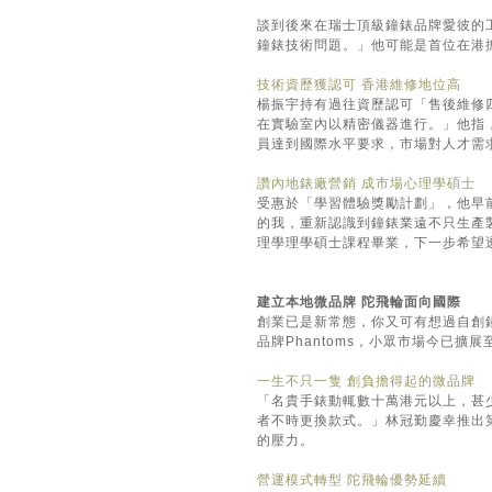
談到後來在瑞士頂級鐘錶品牌愛彼的
鐘錶技術問題。」他可能是首位在港
技術資歷獲認可 香港維修地位高
楊振宇持有過往資歷認可「售後維修
在實驗室內以精密儀器進行。」他指
員達到國際水平要求，市場對人才需
讚內地錶廠營銷 成市場心理學碩士
受惠於「學習體驗獎勵計劃」，他早
的我，重新認識到鐘錶業遠不只生產
理學理學碩士課程畢業，下一步希望
建立本地微品牌 陀飛輪面向國際
創業已是新常態，你又可有想過自創
品牌Phantoms，小眾市場今已擴展
一生不只一隻 創負擔得起的微品牌
「名貴手錶動輒數十萬港元以上，甚
者不時更換款式。」林冠勤慶幸推出
的壓力。
營運模式轉型 陀飛輪優勢延續