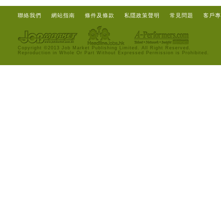
聯絡我們
網站指南
條件及條款
私隱政策聲明
常見問題
客戶專
Copyright ©2013 Job Market Publishing Limited. All Right Reserved.
Reproduction in Whole Or Part Without Expressed Permission is Prohibited.