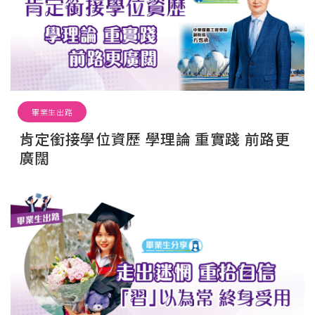
畢業生出路
肯定銜接學位資歷 學理論 重實踐 前路更
廣闊