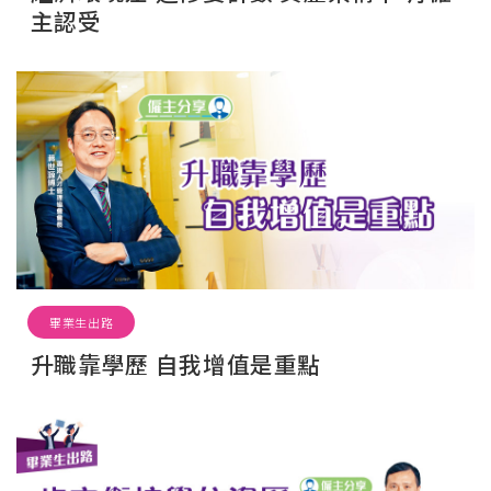
主認受
畢業生出路
升職靠學歷 自我增值是重點