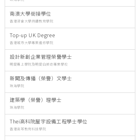
南澳大學銜接學位
香港浸會大學持續教育學院
Top-up UK Degree
香港城市大學專業進修學院
設計新創企業管理榮譽學士
明愛專上學院及明愛白英奇專業學校
新聞及傳播（榮譽）文學士
珠海學院
建築學（榮譽）理學士
珠海學院
Thei高科院屋宇設備工程學士學位
香港高等教育科技學院